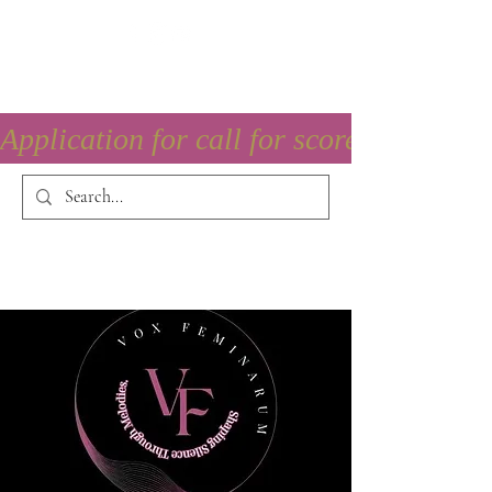
Application for call for score is open