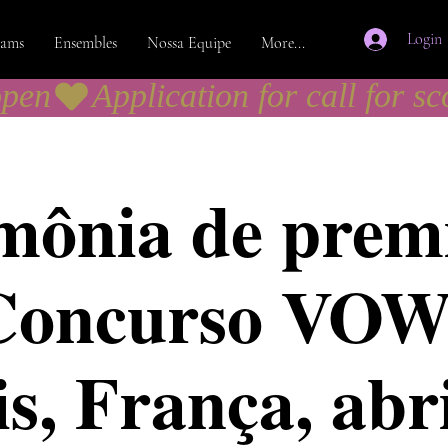
Login
rams
Ensembles
Nossa Equipe
More...
open
mônia de prem
Concurso VOW
s, França, abr