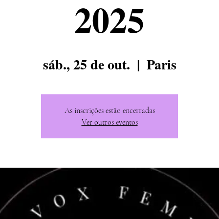
2025
sáb., 25 de out.
  |  
Paris
As inscrições estão encerradas
Ver outros eventos