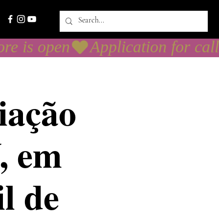
iação
, em
il de