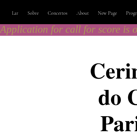
Lar
Sobre
Concertos
About
New Page
Prog
Application for call for score is 
Ceri
do 
Pari