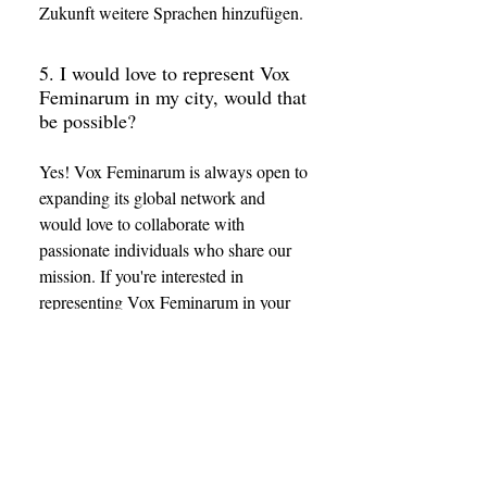
Zukunft weitere Sprachen hinzufügen.
5. I would love to represent Vox
Feminarum in my city, would that
be possible?
Yes! Vox Feminarum is always open to
expanding its global network and
would love to collaborate with
passionate individuals who share our
mission. If you're interested in
representing Vox Feminarum in your
city, we encourage you to reach out to
us. Together, we can explore how to
build a local presence that empowers
women composers, showcases their
work, and fosters meaningful
community engagement. Let's work
together to bring the power of female