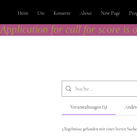
Heim
Um
Konzerte
About
New Page
Pro
Application for call for score is 
Veranstaltungen (3)
Andere
3 Ergebnisse gefunden mit einer leeren Suche