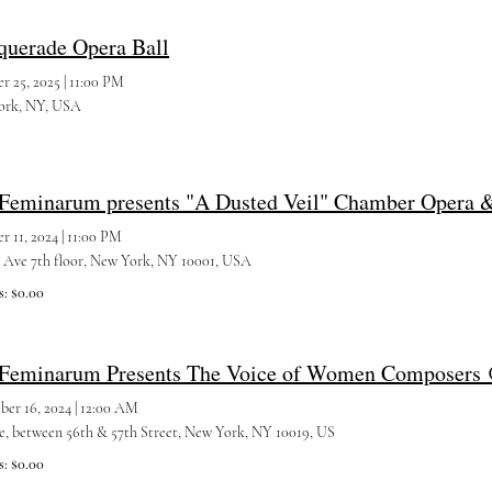
uerade Opera Ball
r 25, 2025
|
11:00 PM
ork, NY, USA
r 11, 2024
|
11:00 PM
h Ave 7th floor, New York, NY 10001, USA
s: $0.00
er 16, 2024
|
12:00 AM
7th Ave, between 56th & 57th Street, New York, NY 10019, US
s: $0.00