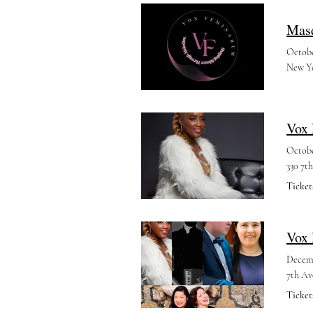
Masq
Octobe
New Y
Octobe
330 7t
Ticket
Decemb
Ticket