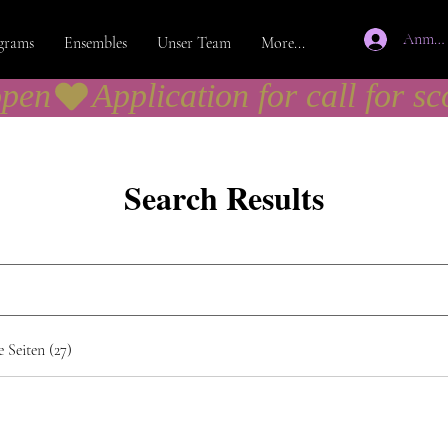
Anmel
grams
Ensembles
Unser Team
More...
open
Search Results
 Seiten (27)