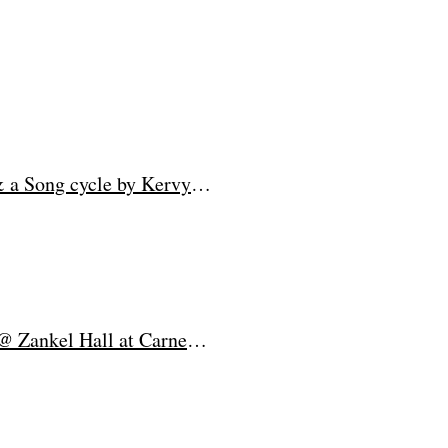
Vox Feminarum presents "A Dusted Veil" Chamber Opera & a Song cycle by Kervy Delcy @Opera America
Vox Feminarum Presents The Voice of Women Composers @ Zankel Hall at Carnegie Hall